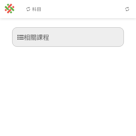
科目
相關課程