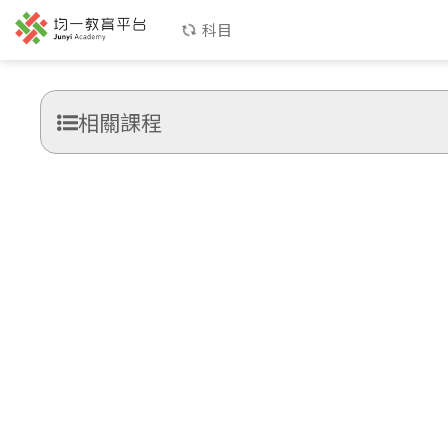
科目
相關課程