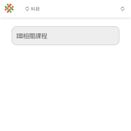
科目
相關課程