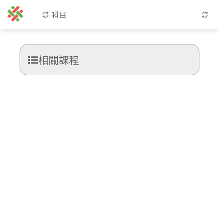
科目
相關課程