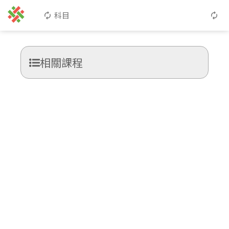
科目
相關課程