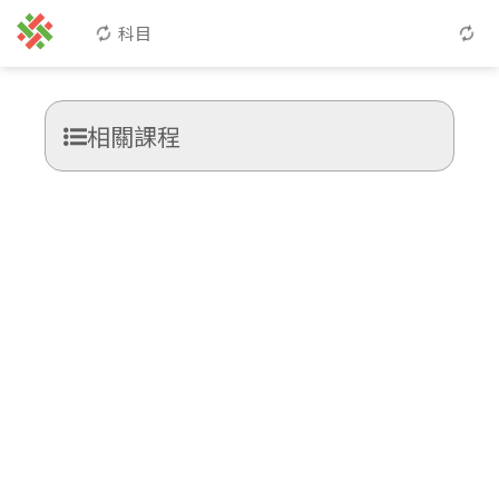
科目
相關課程