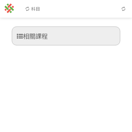
科目
相關課程