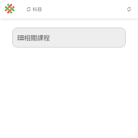
科目
相關課程