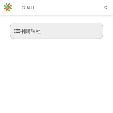
科目
相關課程