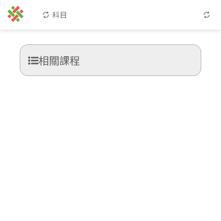
科目
相關課程