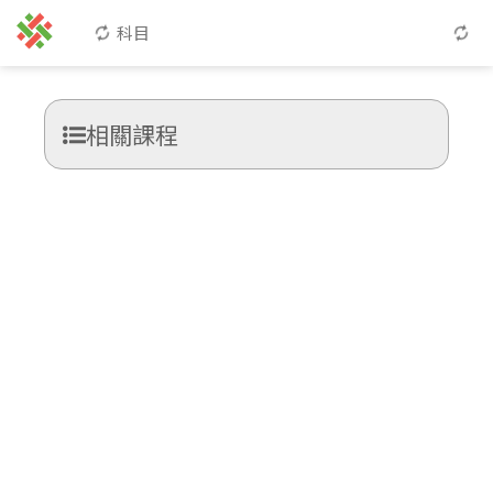
科目
相關課程