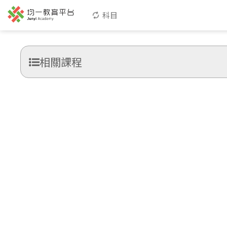
科目
相關課程