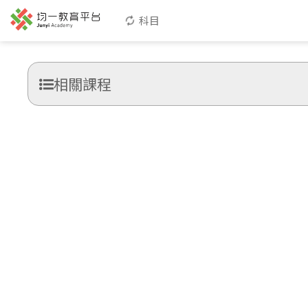
科目
相關課程