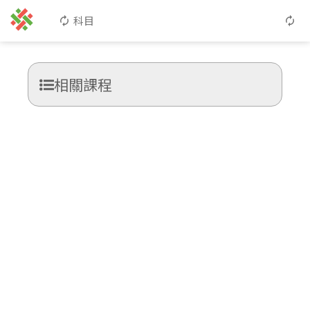
科目
相關課程