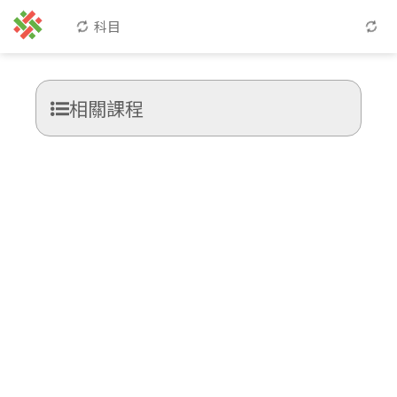
科目
相關課程