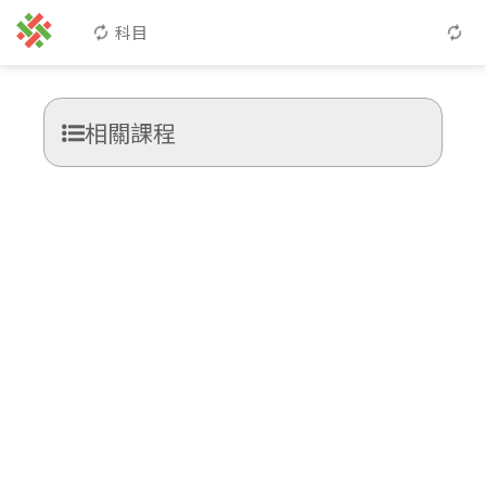
科目
相關課程