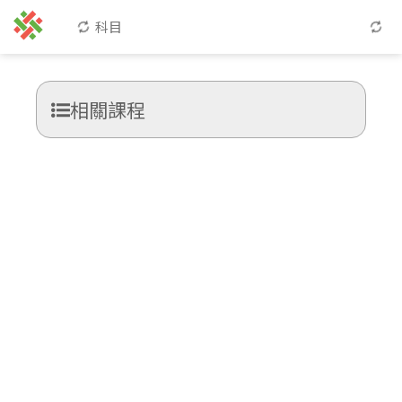
科目
相關課程