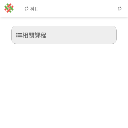
科目
相關課程