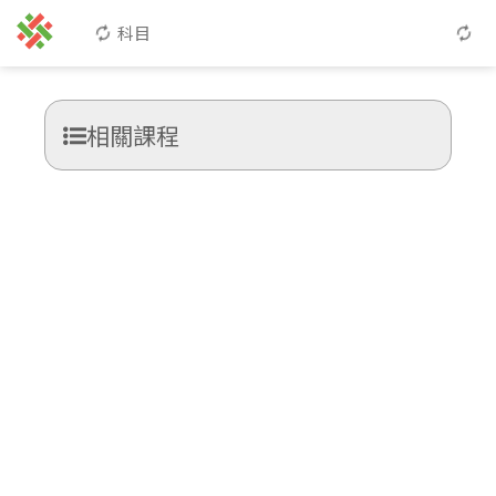
科目
相關課程