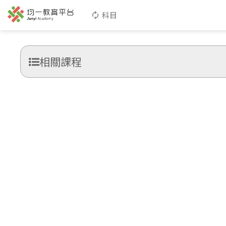
科目
相關課程