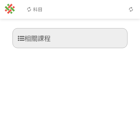
科目
相關課程