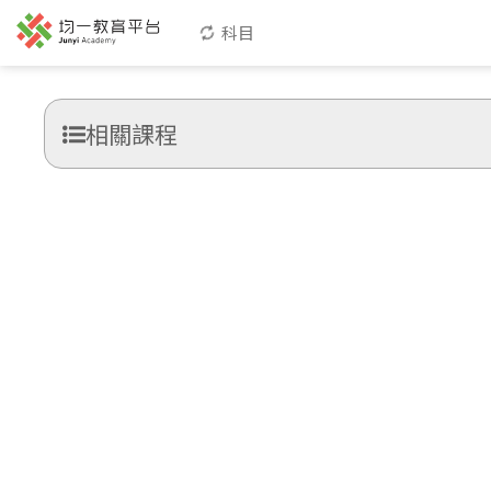
科目
相關課程