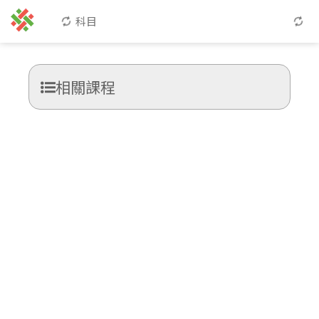
科目
相關課程