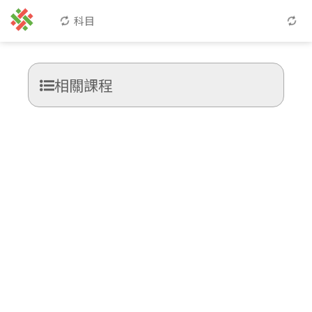
科目
相關課程