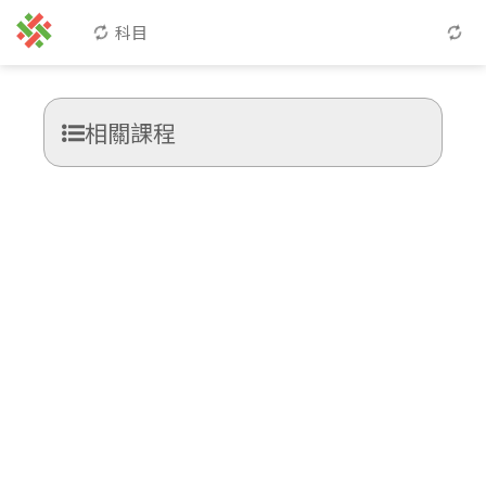
科目
相關課程