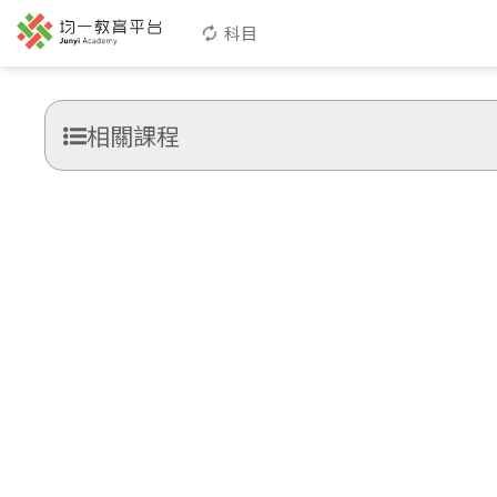
科目
相關課程