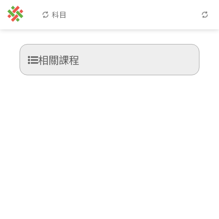
科目
相關課程