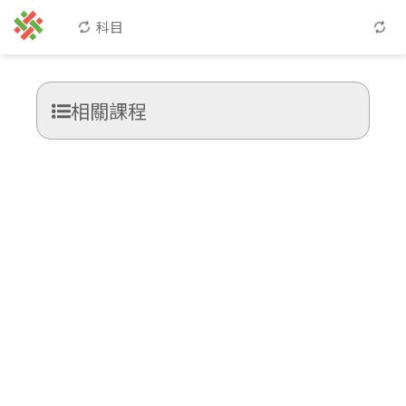
科目
相關課程