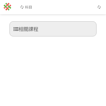
科目
相關課程