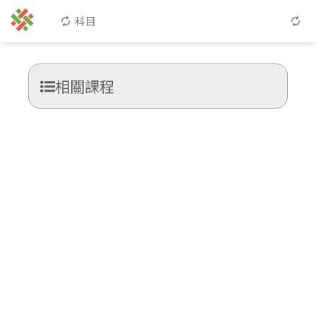
科目
相關課程