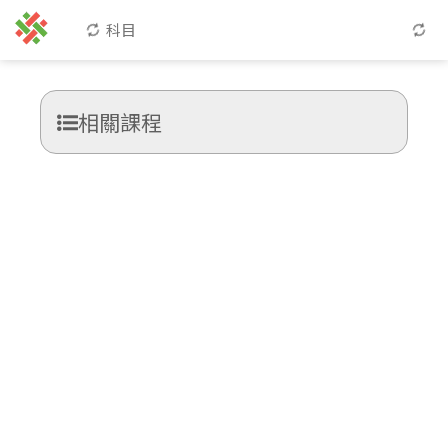
科目
相關課程