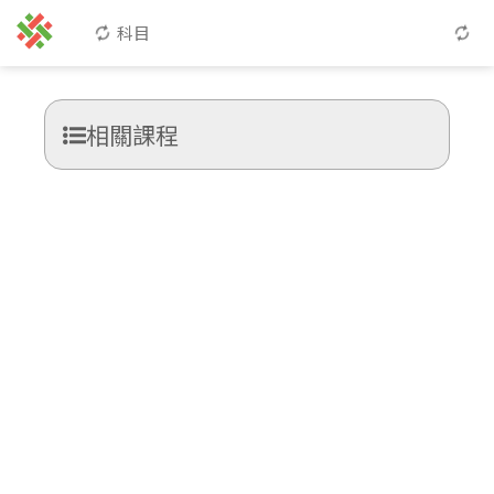
科目
相關課程