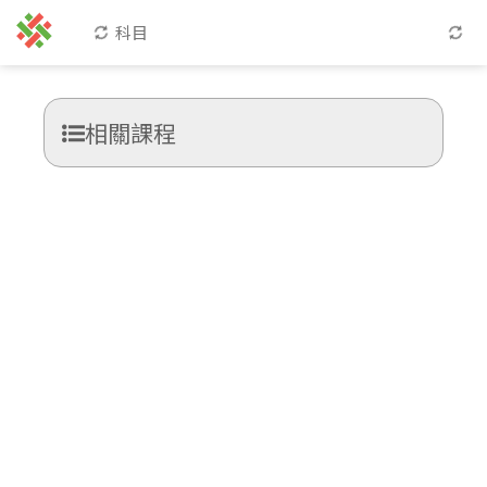
科目
相關課程