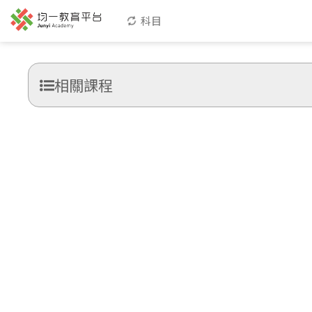
科目
相關課程