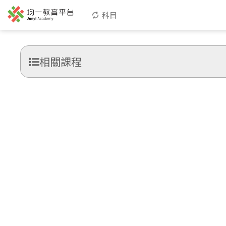
科目
相關課程