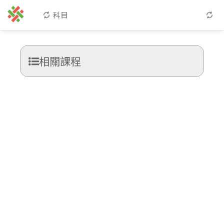
科目
相關課程