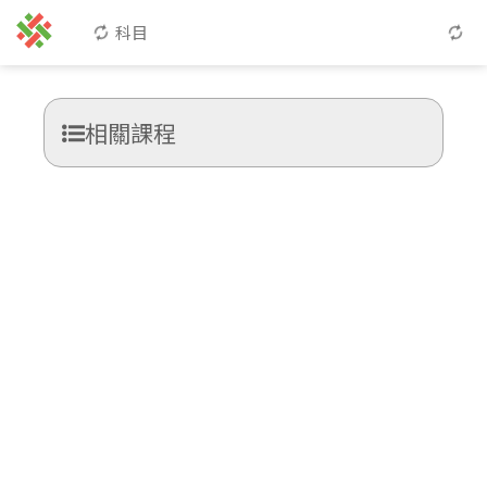
科目
相關課程