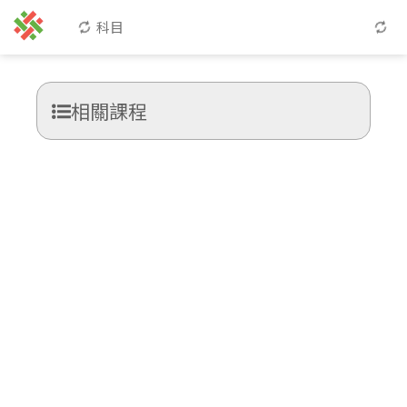
科目
相關課程