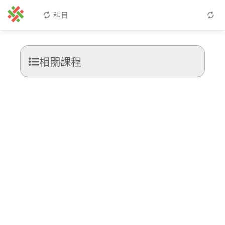
科目
相關課程