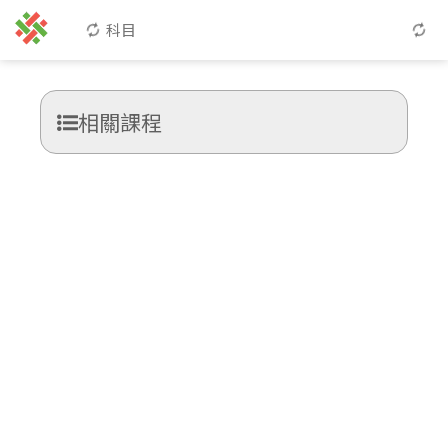
科目
相關課程