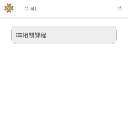
科目
相關課程