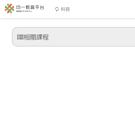
科目
相關課程