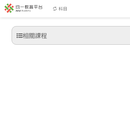
科目
相關課程