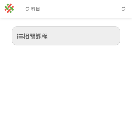
科目
相關課程