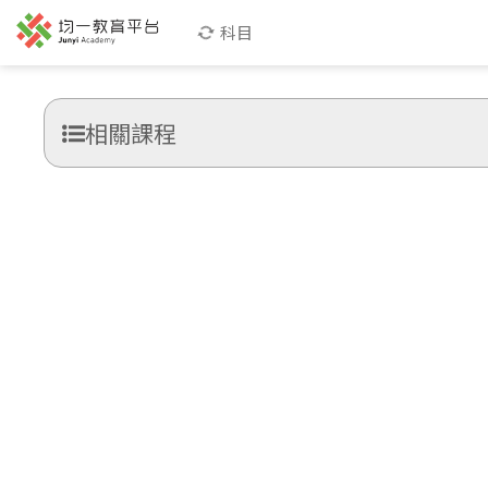
科目
相關課程