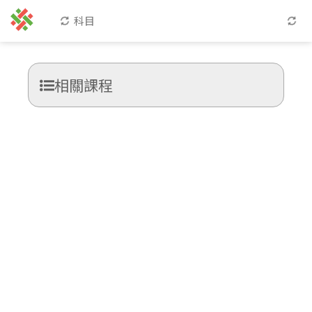
科目
相關課程