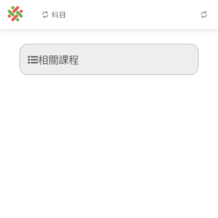
科目
相關課程