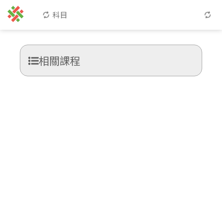
科目
相關課程