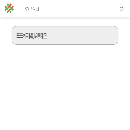
科目
相關課程