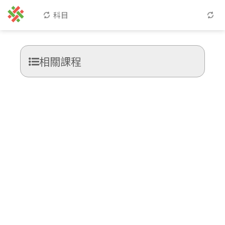
科目
相關課程